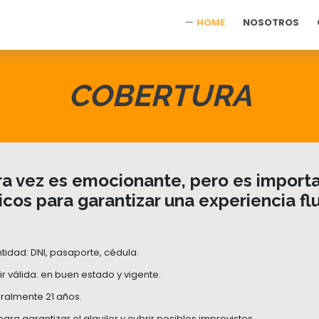
HOME
NOSOTROS
COBERTURA
era vez es emocionante, pero es importa
icos para garantizar una experiencia flu
idad: DNI, pasaporte, cédula.
r válida: en buen estado y vigente.
ralmente 21 años.
para garantizar el alquiler y cubrir posibles imprevistos.