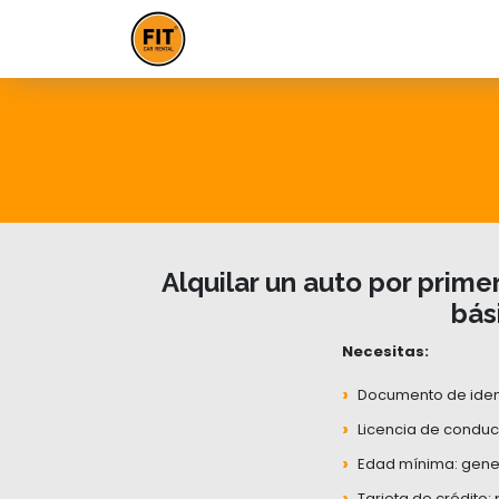
Alquilar un auto por prim
bás
Necesitas:
›
Documento de ident
›
Licencia de conduci
›
Edad mínima: gene
›
Tarjeta de crédito: 