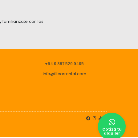
y familiarízate con las
+54 9 387 529 9495
s
info@fitcarrental.com
Cotizá tu
alquiler