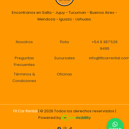
Encontranos en Salta - Jujuy - Tucuman - Buenos Aires -
Mendoza - Iguazú - Ushuaia.
Nosotros
Flota
+54 9 387 529
9495
Preguntas
Sucursales
info@fitcarrental.co
Frecuentes
Términos
&
Oficinas
Condiciones
Fit Car Rental
| © 2026
Todos los derechos reservados
|
Powered by
Cotizá tu