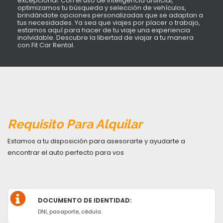
excepcional. Con el uso de inteligencia artificial,
optimizamos tu búsqueda y selección de vehículos,
brindándote opciones personalizadas que se adaptan a
tus necesidades. Ya sea que viajes por placer o trabajo,
estamos aquí para hacer de tu viaje una experiencia
inolvidable. Descubre la libertad de viajar a tu manera
con Fit Car Rental.
Requisito Para Alquilar
Estamos a tu disposición para asesorarte y ayudarte a
encontrar el auto perfecto para vos
DOCUMENTO DE IDENTIDAD:
DNI, pasaporte, cèdula.